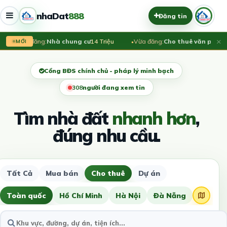
nhaDat
888
Đăng tin
×
Vừa đăng:
Nhà chung cư
14 Triệu
Vừa đăng:
Cho thuê văn phòng hi
MỚI
Cổng BĐS chính chủ - pháp lý minh bạch
312
người đang xem tin
Tìm nhà đất
nhanh hơn
,
đúng nhu cầu.
Tất Cả
Mua bán
Cho thuê
Dự án
Toàn quốc
Hồ Chí Minh
Hà Nội
Đà Nẵng