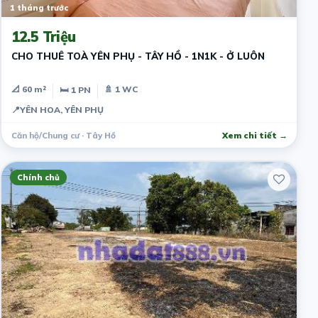
1 tháng trước
12.5 Triệu
CHO THUÊ TOÀ YÊN PHỤ - TÂY HỒ - 1N1K - Ở LUÔN
📐 60 m²
🚿 1 WC
🛏 1 PN
📍
YÊN HOA, YÊN PHỤ
Căn hộ/Chung cư · Tây Hồ
Xem chi tiết →
Chính chủ