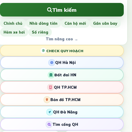
Tìm kiếm
Chính chủ
Nhà dòng tiền
Căn hộ mới
Gần sân bay
Hẻm xe hơi
Sổ riêng
Tìm nâng cao →
CHECK QUY HOẠCH
QH Hà Nội
Đất đai HN
QH TP.HCM
Bản đồ TP.HCM
QH Đà Nẵng
Tìm cổng QH