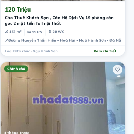
120 Triệu
Cho Thuê Khách Sạn , Căn Hộ Dịch Vụ 19 phòng căn
góc 2 mặt tiền full nội thất
📐 162 m²
🚿 20 WC
🛏 19 PN
📍
Đường Nguyễn Thần Hiến - Hoà Hải - Ngũ Hành Sơn - Đà Nẵng
Loại BĐS khác · Ngũ Hành Sơn
Xem chi tiết →
Chính chủ
1 tháng trước