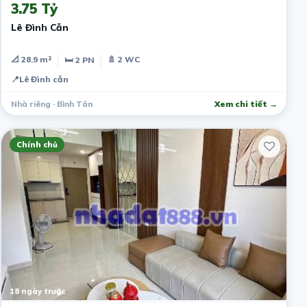
3.75 Tỷ
Lê Đình Cẫn
📐 28.9 m²
🚿 2 WC
🛏 2 PN
📍
Lê Đình cẫn
Nhà riêng · Bình Tân
Xem chi tiết →
Chính chủ
18 ngày trước