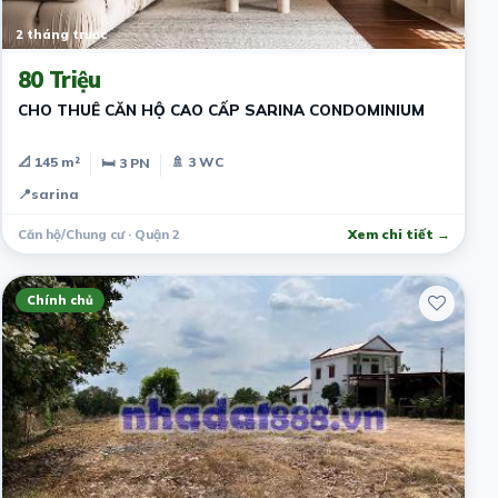
2 tháng trước
80 Triệu
CHO THUÊ CĂN HỘ CAO CẤP SARINA CONDOMINIUM
📐 145 m²
🚿 3 WC
🛏 3 PN
📍
sarina
Căn hộ/Chung cư · Quận 2
Xem chi tiết →
Chính chủ