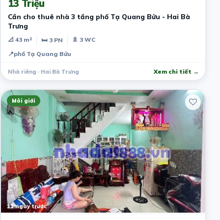
13 Triệu
Cần cho thuê nhà 3 tầng phố Tạ Quang Bửu - Hai Bà
Trưng
📐 43 m²
🚿 3 WC
🛏 3 PN
📍
phố Tạ Quang Bửu
Nhà riêng · Hai Bà Trưng
Xem chi tiết →
Môi giới
11 ngày trước