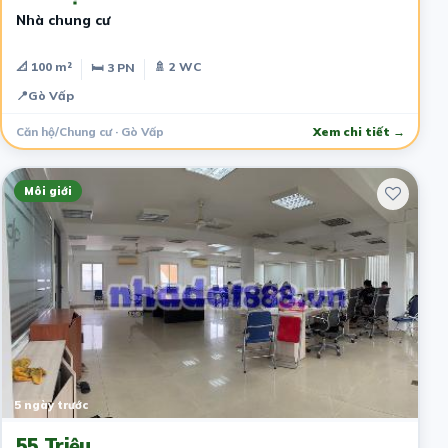
Nhà chung cư
📐 100 m²
🚿 2 WC
🛏 3 PN
📍
Gò Vấp
Căn hộ/Chung cư · Gò Vấp
Xem chi tiết →
Môi giới
5 ngày trước
55 Triệu