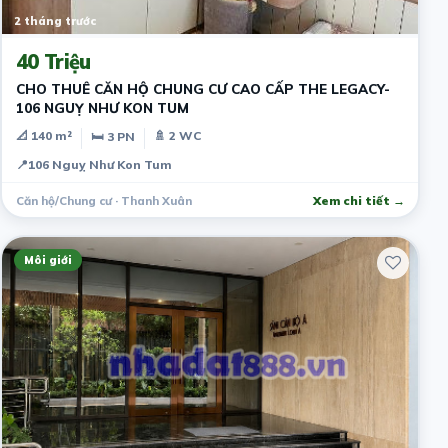
2 tháng trước
40 Triệu
CHO THUÊ CĂN HỘ CHUNG CƯ CAO CẤP THE LEGACY-
106 NGUỴ NHƯ KON TUM
📐 140 m²
🚿 2 WC
🛏 3 PN
📍
106 Nguỵ Như Kon Tum
Căn hộ/Chung cư · Thanh Xuân
Xem chi tiết →
Môi giới