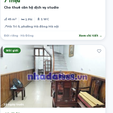
7 Triệu
Cho thuê căn hộ dịch vụ studio
📐 45 m²
🚿 1 WC
🛏 1 PN
📍
Hà Trì 5, phường Hà đông Hà nội
Đất riêng · Hà Đông
Xem chi tiết →
Môi giới
10 ngày trước