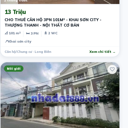
1 tháng trước
13 Triệu
CHO THUÊ CĂN HỘ 3PN 101M² - KHAI SƠN CITY -
THƯỢNG THANH - NỘI THẤT CƠ BẢN
📐 101 m²
🚿 2 WC
🛏 3 PN
📍
Khai sơn city
Căn hộ/Chung cư · Long Biên
Xem chi tiết →
Môi giới