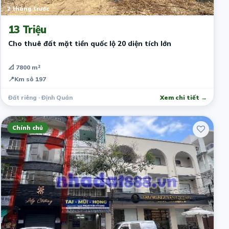
2 tháng trước
13 Triệu
Cho thuê đất mặt tiền quốc lộ 20 diện tích lớn
📐 7800 m²
📍
Km sô 197
Đất riêng · Định Quán
Xem chi tiết →
Chính chủ