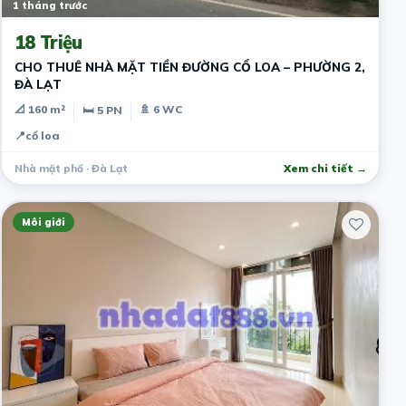
1 tháng trước
18 Triệu
CHO THUÊ NHÀ MẶT TIỀN ĐƯỜNG CỔ LOA – PHƯỜNG 2,
ĐÀ LẠT
📐 160 m²
🚿 6 WC
🛏 5 PN
📍
cổ loa
Nhà mặt phố · Đà Lạt
Xem chi tiết →
Môi giới