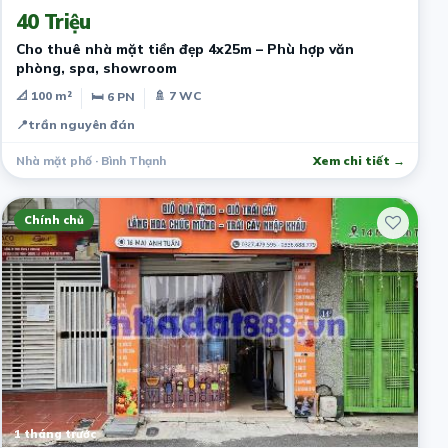
40 Triệu
Cho thuê nhà mặt tiền đẹp 4x25m – Phù hợp văn
phòng, spa, showroom
📐 100 m²
🚿 7 WC
🛏 6 PN
📍
trần nguyên đán
Nhà mặt phố · Bình Thạnh
Xem chi tiết →
Chính chủ
1 tháng trước