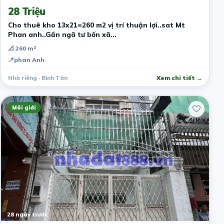
28 Triệu
Cho thuê kho 13x21=260 m2 vị trí thuận lợi..sat Mt
Phan anh..Gần ngã tư bốn xã…
📐 260 m²
📍
phan Anh
Nhà riêng · Bình Tân
Xem chi tiết →
Môi giới
28 ngày trước