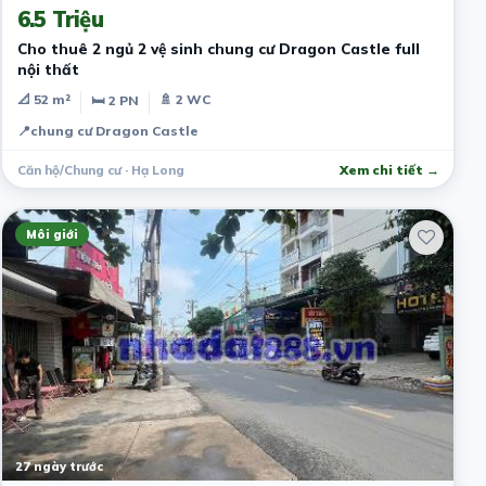
6.5 Triệu
Cho thuê 2 ngủ 2 vệ sinh chung cư Dragon Castle full
nội thất
📐 52 m²
🚿 2 WC
🛏 2 PN
📍
chung cư Dragon Castle
Căn hộ/Chung cư · Hạ Long
Xem chi tiết →
Môi giới
27 ngày trước