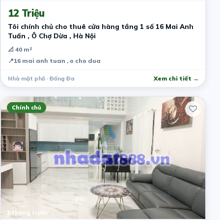
12 Triệu
Tôi chính chủ cho thuê cửa hàng tầng 1 số 16 Mai Anh
Tuấn , Ô Chợ Dừa , Hà Nội
📐 40 m²
📍
16 mai anh tuan , o cho dua
Nhà mặt phố · Đống Đa
Xem chi tiết →
Chính chủ
1 tháng trước