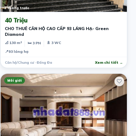
2 tháng trước
40 Triệu
CHO THUÊ CĂN HỘ CAO CẤP 93 LÁNG HẠ- Green
Diamond
📐 130 m²
🚿 3 WC
🛏 3 PN
📍
93 láng hạ
Căn hộ/Chung cư · Đống Đa
Xem chi tiết →
Môi giới