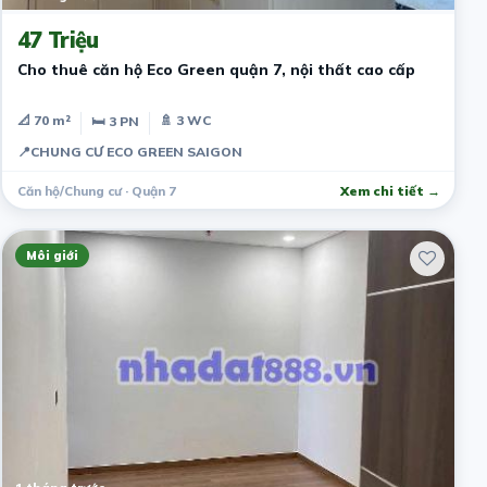
47 Triệu
Cho thuê căn hộ Eco Green quận 7, nội thất cao cấp
📐 70 m²
🚿 3 WC
🛏 3 PN
📍
CHUNG CƯ ECO GREEN SAIGON
Căn hộ/Chung cư · Quận 7
Xem chi tiết →
Môi giới