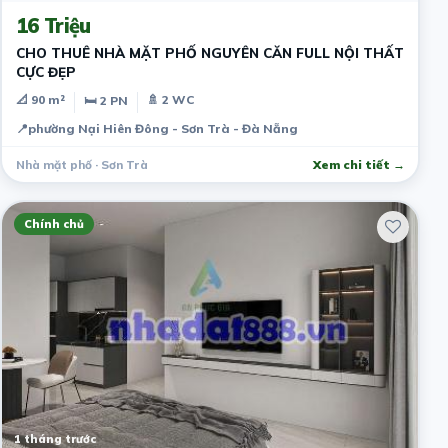
16 Triệu
CHO THUÊ NHÀ MẶT PHỐ NGUYÊN CĂN FULL NỘI THẤT
CỰC ĐẸP
📐 90 m²
🚿 2 WC
🛏 2 PN
📍
phường Nại Hiên Đông - Sơn Trà - Đà Nẵng
Nhà mặt phố · Sơn Trà
Xem chi tiết →
Chính chủ
1 tháng trước