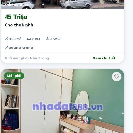
2 tháng trước
45 Triệu
Cho thuê nhà
📐 160 m²
🚿 3 WC
🛏 2 PN
📍
quang trung
Nhà mặt phố · Nha Trang
Xem chi tiết →
Môi giới