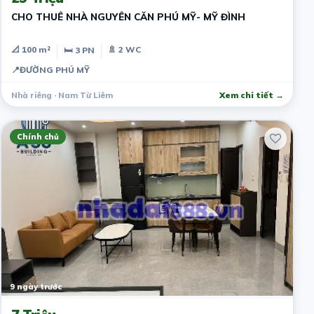
CHO THUÊ NHÀ NGUYÊN CĂN PHÚ MỸ- MỸ ĐÌNH
📐 100 m²
🚿 2 WC
🛏 3 PN
📍
ĐƯỜNG PHÚ MỸ
Nhà riêng · Nam Từ Liêm
Xem chi tiết →
Chính chủ
9 ngày trước