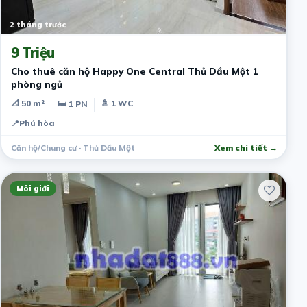
2 tháng trước
9 Triệu
Cho thuê căn hộ Happy One Central Thủ Dầu Một 1
phòng ngủ
📐 50 m²
🚿 1 WC
🛏 1 PN
📍
Phú hòa
Căn hộ/Chung cư · Thủ Dầu Một
Xem chi tiết →
Môi giới