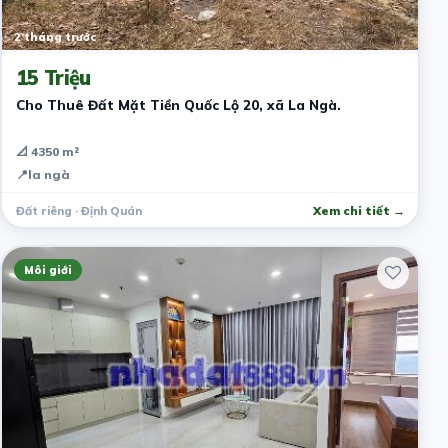
2 tháng trước
15 Triệu
Cho Thuê Đất Mặt Tiền Quốc Lộ 20, xã La Ngà.
📐 4350 m²
📍
la ngà
Đất riêng · Định Quán
Xem chi tiết →
Môi giới