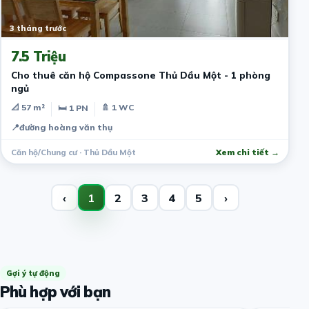
3 tháng trước
7.5 Triệu
Cho thuê căn hộ Compassone Thủ Dầu Một - 1 phòng
ngủ
📐 57 m²
🚿 1 WC
🛏 1 PN
📍
đường hoàng văn thụ
Căn hộ/Chung cư · Thủ Dầu Một
Xem chi tiết →
‹
1
2
3
4
5
›
Gợi ý tự động
Phù hợp với bạn