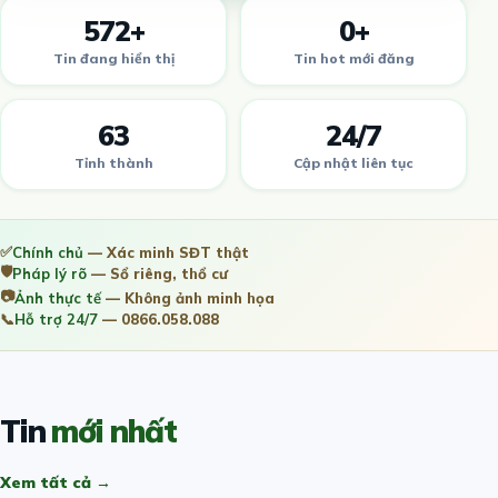
572+
0+
Tin đang hiển thị
Tin hot mới đăng
63
24/7
Tỉnh thành
Cập nhật liên tục
✅
Chính chủ
— Xác minh SĐT thật
🛡️
Pháp lý rõ
— Sổ riêng, thổ cư
📷
Ảnh thực tế
— Không ảnh minh họa
📞
Hỗ trợ 24/7
— 0866.058.088
Tin
mới nhất
Xem tất cả →