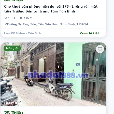
Cho thuê văn phòng hiện đại với 176m2 rộng rãi, mặt
tiền Trường Sơn tại trung tâm Tân Bình
📐 1 m²
🚿 3 WC
📍
Đường Trường Sơn, Tân Sơn Hòa, Tân Bình, TPHCM
Loại BĐS khác · Tân Bình
Xem chi tiết →
Môi giới
7 ngày trước
25 Triệu